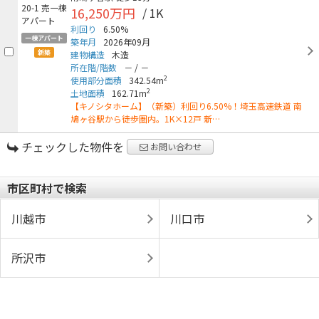
16,250万円
/ 1K
利回り
6.50%
一棟アパート
築年月
2026年09月
新築
建物構造
木造
所在階/階数
－
/
－
2
使用部分面積
342.54m
2
土地面積
162.71m
【キノシタホーム】（新築）利回り6.50%！埼玉高速鉄道 南
鳩ヶ谷駅から徒歩圏内。1K×12戸 新…
チェックした物件を
お問い合わせ
市区町村で検索
川越市
川口市
所沢市