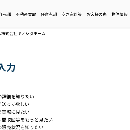
介売却
不動産買取
任意売却
空き家対策
お客様の声
物件情報
ら株式会社キノシタホーム
入力
の詳細を知りたい
を送って欲しい
を実際に見たい
や間取図等をもっと見たい
の販売状況を知りたい