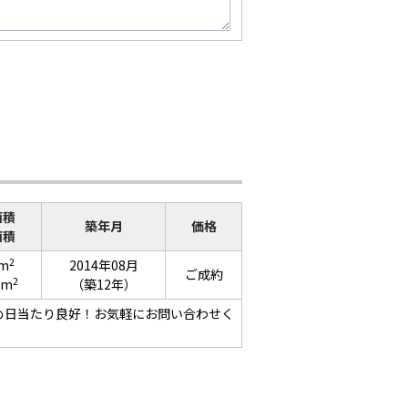
面積
築年月
価格
面積
2
1m
2014年08月
ご成約
2
2m
（築12年）
め日当たり良好！お気軽にお問い合わせく