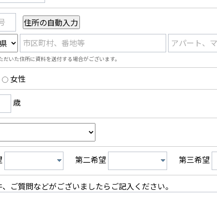
号
市区町村、番地等
アパート、
ただいた住所に資料を送付する場合がございます。
女性
歳
望
第二希望
第三希望
件、ご質問などがございましたらご記入ください。