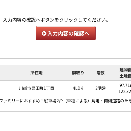
、入力内容の確認へボタンをクリックしてください。
入力内容の確認へ
建物
所在地
間取り
階数
土地
97.7
川越市豊田町1丁目
4LDK
2階建
122.3
Kファミリーにおすすめ！駐車場2台（車種による）角地・南側道路のた