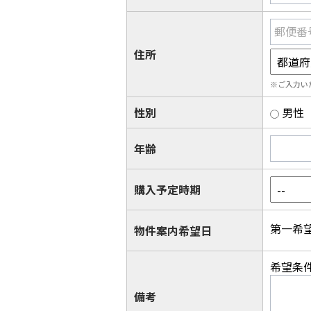
郵便番
住所
※ご入力い
性別
男性
年齢
購入予定時期
第一希
物件案内希望日
希望条
備考