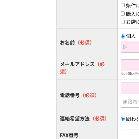
条件
購入
お店
個人
お名前
（必須）
姓
メールアドレス
（必
須）
※お問い合
電話番号
（必須）
連絡希
連絡希望方法
（必須）
問わ
FAX番号